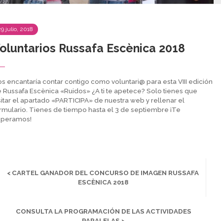
29 julio, 2018
oluntarios Russafa Escènica 2018
s encantaría contar contigo como voluntari@ para esta VIII edición
 Russafa Escènica «Ruidos» ¿A ti te apetece? Solo tienes que
sitar el apartado «PARTICIPA» de nuestra web y rellenar el
rmulario. Tienes de tiempo hasta el 3 de septiembre ¡Te
speramos!
< CARTEL GANADOR DEL CONCURSO DE IMAGEN RUSSAFA
ESCÈNICA 2018
CONSULTA LA PROGRAMACIÓN DE LAS ACTIVIDADES
PARALELAS >