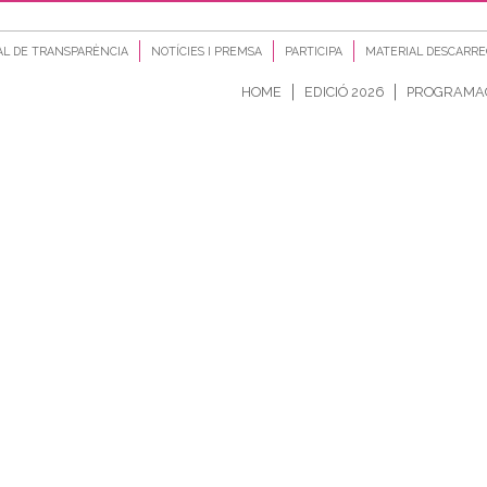
AL DE TRANSPARÈNCIA
NOTÍCIES I PREMSA
PARTICIPA
MATERIAL DESCARR
HOME
EDICIÓ 2026
PROGRAMA