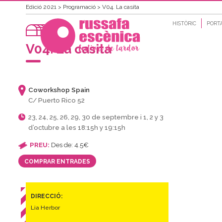
Edició 2021
>
Programació
>
V04. La casita
HISTÒRIC
PORT
V04. La casita
Coworkshop Spain
C/ Puerto Rico 52
23, 24, 25, 26, 29, 30 de septembre i 1, 2 y 3
d’octubre a les 18:15h y 19:15h
PREU:
Des de: 4.5€
COMPRAR ENTRADES
DIRECCIÓ:
Lia Herbor