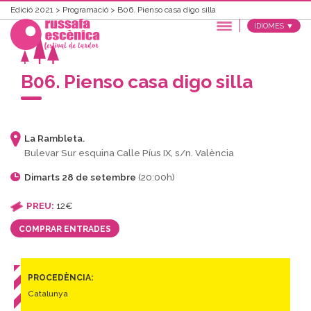
Edició 2021
>
Programació
>
B06. Pienso casa digo silla
IDIOMES ▼
B06. Pienso casa digo silla
La Rambleta.
Bulevar Sur esquina Calle Píus IX, s/n. València
Dimarts 28 de setembre
(20:00h)
PREU:
12€
COMPRAR ENTRADES
PROCEDÈNCIA:
Catalunya