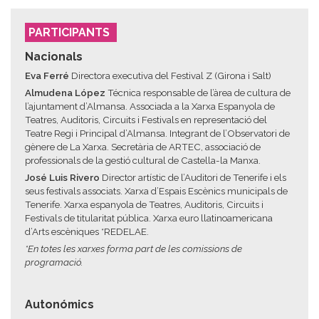
PARTICIPANTS
Nacionals
Eva Ferré
Directora executiva del Festival Z (Girona i Salt)
Almudena López
Técnica responsable de l’àrea de cultura de
l’ajuntament d’Almansa. Associada a la Xarxa Espanyola de
Teatres, Auditoris, Circuits i Festivals en representació del
Teatre Regi i Principal d’Almansa. Integrant de l’Observatori de
gènere de La Xarxa. Secretària de ARTEC, associació de
professionals de la gestió cultural de Castella-la Manxa.
José Luis Rivero
Director artístic de l’Auditori de Tenerife i els
seus festivals associats. Xarxa d’Espais Escènics municipals de
Tenerife. Xarxa espanyola de Teatres, Auditoris, Circuits i
Festivals de titularitat pública. Xarxa euro llatinoamericana
d’Arts escèniques *REDELAE.
*En totes les xarxes forma part de les comissions de
programació.
Autonómics